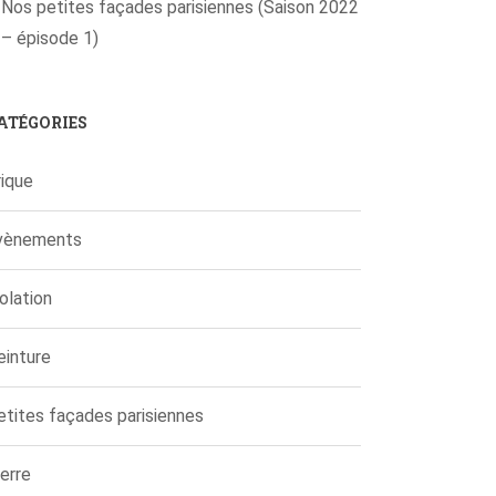
Nos petites façades parisiennes (Saison 2022
– épisode 1)
ATÉGORIES
rique
vènements
olation
einture
etites façades parisiennes
erre