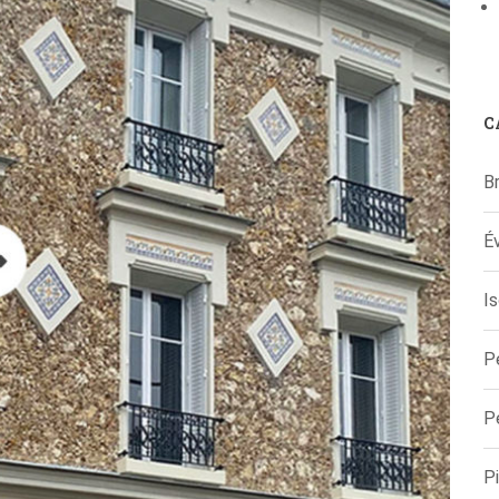
C
B
É
Is
P
P
Pi