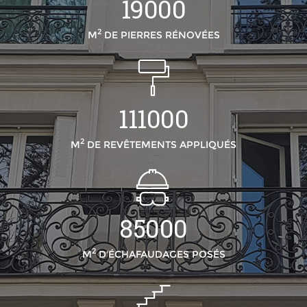
19000
2
M
DE PIERRES RÉNOVÉES
111000
2
M
DE REVÊTEMENTS APPLIQUÉS
85000
2
M
D'ÉCHAFAUDAGES POSÉS